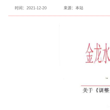
时间：2021-12-20
来源：本站