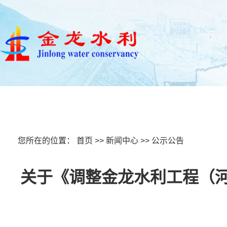
首页
关于我们
新闻中心
您所在的位置：
首页
>>
新闻中心
>>
公示公告
关于《调整金龙水利工程（