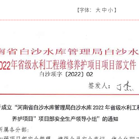
【字体：
大
中
小
】