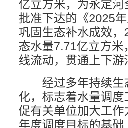
亿立方米，为永定河
批准下达的《202
巩固生态补水成效，
态水量7.71亿立方
线流动，贯通上下游
经过多年持续生态
化，标志着水量调度
促有关单位加大工作
年度调度目标的基础